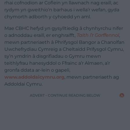
rhai cofnodion ar Coflein yn llawnach nag eraill, ac
rydym yn gweithio’n barhaus i wella’r wefan, gyda
chymorth adborth y cyhoedd yn aml.
Mae CBHC hefyd yn gysylltiedig â chynhyrchu nifer
o adnoddau eraill, er enghraifft,
Taith i’r Gorffennol
,
mewn partneriaeth â Phrifysgol Bangor a Chanolfan
Uwchefrydiau Cymreig a Cheltaidd Prifysgol Cymru,
sy’n ymdrin â disgrifiadau o Gymru mewn
teithlyfrau hanesyddol o Ffrainc a’r Almaen, a’r
gronfa ddata ar-lein o gapeli,
www.addoldaicymru.org
, mewn partneriaeth ag
Addoldai Cymru.
ADVERT - CONTINUE READING BELOW