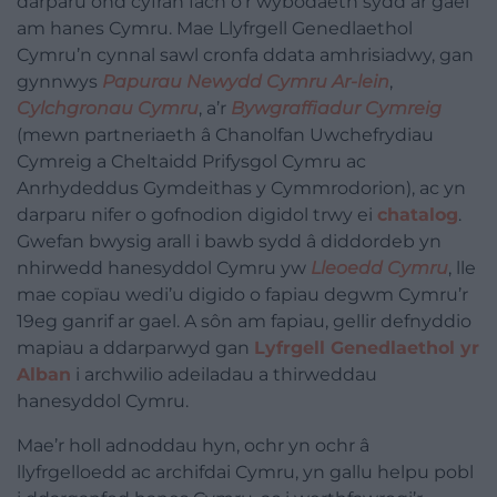
darparu ond cyfran fach o’r wybodaeth sydd ar gael
am hanes Cymru. Mae Llyfrgell Genedlaethol
Cymru’n cynnal sawl cronfa ddata amhrisiadwy, gan
gynnwys
Papurau Newydd Cymru Ar-lein
,
Cylchgronau Cymru
, a’r
Bywgraffiadur Cymreig
(mewn partneriaeth â Chanolfan Uwchefrydiau
Cymreig a Cheltaidd Prifysgol Cymru ac
Anrhydeddus Gymdeithas y Cymmrodorion), ac yn
darparu nifer o gofnodion digidol trwy ei
chatalog
.
Gwefan bwysig arall i bawb sydd â diddordeb yn
nhirwedd hanesyddol Cymru yw
Lleoedd Cymru
, lle
mae copïau wedi’u digido o fapiau degwm Cymru’r
19eg ganrif ar gael. A sôn am fapiau, gellir defnyddio
mapiau a ddarparwyd gan
Lyfrgell Genedlaethol yr
Alban
i archwilio adeiladau a thirweddau
hanesyddol Cymru.
Mae’r holl adnoddau hyn, ochr yn ochr â
llyfrgelloedd ac archifdai Cymru, yn gallu helpu pobl