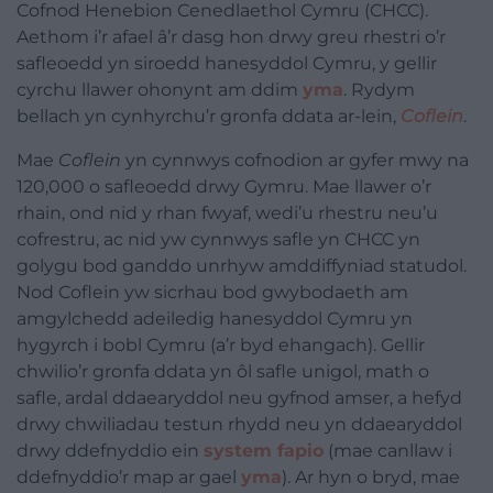
Cofnod Henebion Cenedlaethol Cymru (CHCC).
Aethom i’r afael â’r dasg hon drwy greu rhestri o’r
safleoedd yn siroedd hanesyddol Cymru, y gellir
cyrchu llawer ohonynt am ddim
yma
. Rydym
bellach yn cynhyrchu’r gronfa ddata ar-lein,
Coflein
.
Mae
Coflein
yn cynnwys cofnodion ar gyfer mwy na
120,000 o safleoedd drwy Gymru. Mae llawer o’r
rhain, ond nid y rhan fwyaf, wedi’u rhestru neu’u
cofrestru, ac nid yw cynnwys safle yn CHCC yn
golygu bod ganddo unrhyw amddiffyniad statudol.
Nod Coflein yw sicrhau bod gwybodaeth am
amgylchedd adeiledig hanesyddol Cymru yn
hygyrch i bobl Cymru (a’r byd ehangach). Gellir
chwilio’r gronfa ddata yn ôl safle unigol, math o
safle, ardal ddaearyddol neu gyfnod amser, a hefyd
drwy chwiliadau testun rhydd neu yn ddaearyddol
drwy ddefnyddio ein
system fapio
(mae canllaw i
ddefnyddio’r map ar gael
yma
). Ar hyn o bryd, mae