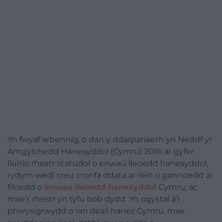
Yn fwyaf arbennig, o dan y ddarpariaeth yn Neddf yr
Amgylchedd Hanesyddol (Cymru) 2016 ar gyfer
llunio rhestr statudol o enwau lleoedd hanesyddol,
rydym wedi creu cronfa ddata ar-lein o gannoedd ar
filoedd o
enwau lleoedd hanesyddol
Cymru, ac
mae’r rhestr yn tyfu bob dydd. Yn ogystal â’i
phwysigrwydd o ran deall hanes Cymru, mae