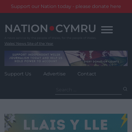
Support our Nation today - please donate here
Skip
to
content
Wales' News Site of the Year
Support Us
Advertise
Contact
Search
for: