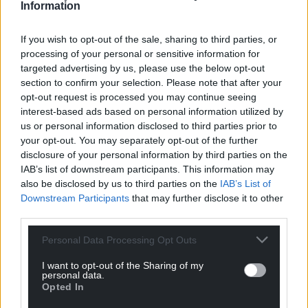
individual site, site type, geographic area or time
Information
period, as well as by free text searches or
geographically through our
mapping system
If you wish to opt-out of the sale, sharing to third parties, or
(mapping guide available
here)
. At the moment
processing of your personal or sensitive information for
some entries on
Coflein
are fuller than others, and
targeted advertising by us, please use the below opt-out
section to confirm your selection. Please note that after your
we are constantly working to improve the website,
opt-out request is processed you may continue seeing
often with the help of public feedback.
interest-based ads based on personal information utilized by
us or personal information disclosed to third parties prior to
The RCAHMW is also involved in the production of
your opt-out. You may separately opt-out of the further
several other resources, such as
Journey to the Past
,
disclosure of your personal information by third parties on the
an exploration of Wales in historic travel writing from
IAB’s list of downstream participants. This information may
France and Germany in partnership with Bangor
also be disclosed by us to third parties on the
IAB’s List of
University and the University of Wales Centre for
Downstream Participants
that may further disclose it to other
Advanced Welsh and Celtic Studies (CAWCS), and
third parties.
the online database of chapels,
Personal Data Processing Opt Outs
www.welshchapels.org
, in partnership with the
Welsh Religious Buildings Trust.
I want to opt-out of the Sharing of my
personal data.
Notably, under the provision for a statutory list of
Opted In
historic place names in the Historic Environment