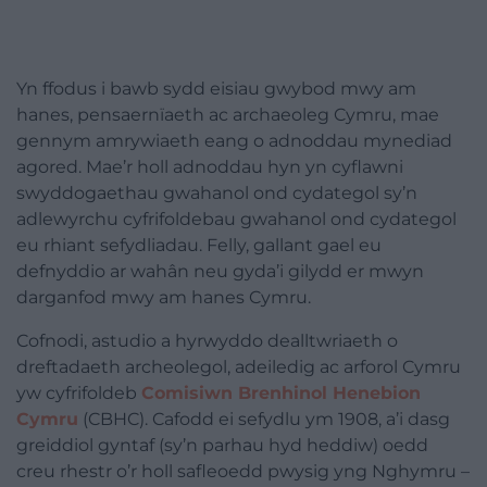
Yn ffodus i bawb sydd eisiau gwybod mwy am
hanes, pensaernïaeth ac archaeoleg Cymru, mae
gennym amrywiaeth eang o adnoddau mynediad
agored. Mae’r holl adnoddau hyn yn cyflawni
swyddogaethau gwahanol ond cydategol sy’n
adlewyrchu cyfrifoldebau gwahanol ond cydategol
eu rhiant sefydliadau. Felly, gallant gael eu
defnyddio ar wahân neu gyda’i gilydd er mwyn
darganfod mwy am hanes Cymru.
Cofnodi, astudio a hyrwyddo dealltwriaeth o
dreftadaeth archeolegol, adeiledig ac arforol Cymru
yw cyfrifoldeb
Comisiwn Brenhinol Henebion
Cymru
(CBHC). Cafodd ei sefydlu ym 1908, a’i dasg
greiddiol gyntaf (sy’n parhau hyd heddiw) oedd
creu rhestr o’r holl safleoedd pwysig yng Nghymru –