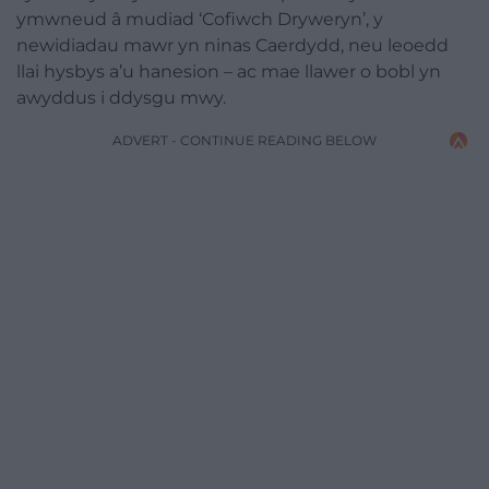
ymwneud â mudiad ‘Cofiwch Dryweryn’, y
newidiadau mawr yn ninas Caerdydd, neu leoedd
llai hysbys a’u hanesion – ac mae llawer o bobl yn
awyddus i ddysgu mwy.
ADVERT - CONTINUE READING BELOW