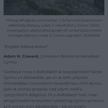
Ffotograff digidol ymchwilwyr o fythynnod Quarrymans
adfeiliedig Betws-y-coed. © Hawlfraint y Goron: CBHC.
Investigators digital photograph of ruined Quarrymans
cottages Betws-y-coed. © Crown copyright: RCAHMW
*English follows below*
Adam N. Coward,
Comisiwn Brenhinol Henebion
Cymru
Gwelwyd mwy o drafodaeth ar bwysigrwydd hanes
Cymru yn ddiweddar, pa un ai wrth ystyried
rhinweddau’r cwricwlwm newydd neu wrth dynnu
sylw at storïau grwpiau nad ydynt wedi’u
cynrychioli’n ddigonol. Yn y drafodaeth hon, mae
amgylchedd hanesyddol cyfoethog Cymru yn bwnc
sy’n ennyn cryn ddiddordeb – pa un a yw’n