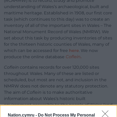
(RCAHMW) is to record, study and promote
understanding of Wales’s archaeological, built and
maritime heritage. Established in 1908, our first core
task (which continues to this day) was to create an
inventory of all of the important sites in Wales – The
National Monument Record of Wales (NMRW). We
set about this task by producing inventories of sites
for the thirteen historic counties of Wales, many of
which can be accessed for free
here
. We now
produce the online database
Coflein
.
Coflein
contains records for over 120,000 sites
throughout Wales. Many of these are listed or
scheduled, but most are not, and inclusion in the
NMRW does not denote any statutory protection.
The aim of
Coflein
is to make authoritative
information about Wales’s historic built
environment accessible to the people of Wales (and
the wider world). The database can be searched by
Nation.cymru -
Do Not Process My Personal