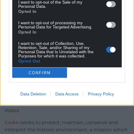
I want to opt-out of the Sale of my
(Wales) Act, 2016 we have compiled an online
Personal Data.
Opted In
database of hundreds of thousands of
historic
place names
in Wales, a list which is growing daily.
I want to opt-out of processing my
In addition to its importance to understanding the
Personal Data for Targeted Advertising.
Opted In
history of Wales, local officials, property developers
and property owners can use the list to learn about
I want to opt-out of Collection, Use,
Retention, Sale, and/or Sharing of my
historical place names in the areas where they live
Personal Data that Is Unrelated with the
and work.
Purposes for which it was collected.
Opted Out
RCAHMW is also a partner institution, along with
CONFIRM
the National Library of Wales and National Museum
of Wales, in the
People’s Collection of Wales
, an
innovative and interactive resource where official
Data Deletion
Data Access
Privacy Policy
bodies and private individuals can share their
collections and stories related to the history of
Wales.
Cadw
works to protect, maintain, conserve and
interpret the historic environment, a mission which