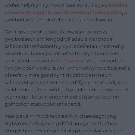
wefan hefyd yn cynnwys canllawiau i
egwyddorion
cadwraeth
a
gofalu am dirweddau hanesyddol
, a
gwybodaeth am deddfwriaeth a chanllawiau.
Gellir gweld cofnodion Cadw, gan gynnwys
gwybodaeth am longddrylliadau a warchodir,
safleoedd treftadaeth y byd, adeiladau rhestredig,
tirweddau hanesyddol cofrestredig a henebion
cofrestredig ar wefan
Cof-Cymru
. Mae’r cofnodion
hyn yn ddefnyddiol iawn i ymchwilwyr proffesiynol a
phreifat y mae ganddynt ddiddordeb mewn
safleoedd sy’n cael eu hamddiffyn yn statudol, ond
dylid cofio eu bod wedi’u hysgrifennu mewn modd
technegol, fel sy’n angenrheidiol gan eu bod yn
gofnodion statudol o safleoedd.
Mae pedair Ymddiriedolaeth Archaeolegol yng
Nghymru hefyd, sy’n gyfrifol am gynnal Cofnod
Amgylchedd Hanesyddol ar gyfer pedair ardal, sef