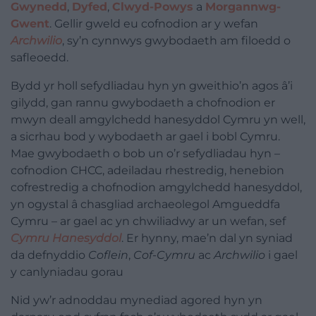
Gwynedd
,
Dyfed
,
Clwyd-Powys
a
Morgannwg-
Gwent
. Gellir gweld eu cofnodion ar y wefan
Archwilio
, sy’n cynnwys gwybodaeth am filoedd o
safleoedd.
Bydd yr holl sefydliadau hyn yn gweithio’n agos â’i
gilydd, gan rannu gwybodaeth a chofnodion er
mwyn deall amgylchedd hanesyddol Cymru yn well,
a sicrhau bod y wybodaeth ar gael i bobl Cymru.
Mae gwybodaeth o bob un o’r sefydliadau hyn –
cofnodion CHCC, adeiladau rhestredig, henebion
cofrestredig a chofnodion amgylchedd hanesyddol,
yn ogystal â chasgliad archaeolegol Amgueddfa
Cymru – ar gael ac yn chwiliadwy ar un wefan, sef
Cymru Hanesyddol
. Er hynny, mae’n dal yn syniad
da defnyddio
Coflein
,
Cof-Cymru
ac
Archwilio
i gael
y canlyniadau gorau
Nid yw’r adnoddau mynediad agored hyn yn