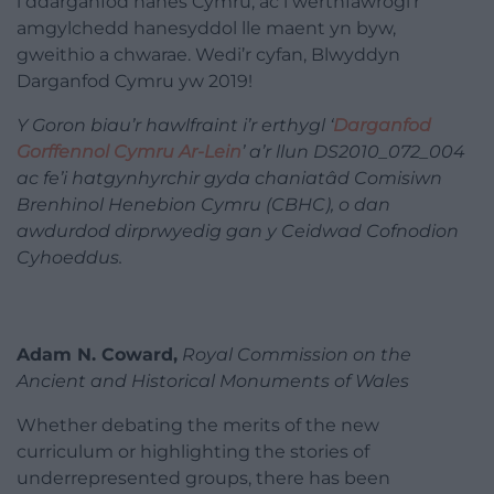
i ddarganfod hanes Cymru, ac i werthfawrogi’r
amgylchedd hanesyddol lle maent yn byw,
gweithio a chwarae. Wedi’r cyfan, Blwyddyn
Darganfod Cymru yw 2019!
Y Goron biau’r hawlfraint i’r erthygl ‘
Darganfod
Gorffennol Cymru Ar-Lein
’ a’r llun
DS2010_072_004
ac fe’i hatgynhyrchir gyda chaniatâd Comisiwn
Brenhinol Henebion
Cymru (CBHC), o dan
awdurdod dirprwyedig gan y Ceidwad Cofnodion
Cyhoeddus.
Adam N. Coward,
Royal Commission on the
Ancient and Historical Monuments of Wales
Whether debating the merits of the new
curriculum or highlighting the stories of
underrepresented groups, there has been