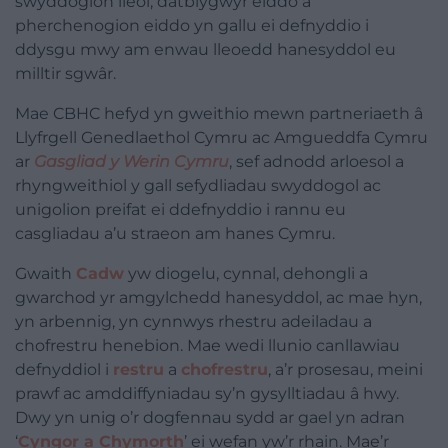
swyddogion lleol, datblygwyr eiddo a
pherchenogion eiddo yn gallu ei defnyddio i
ddysgu mwy am enwau lleoedd hanesyddol eu
milltir sgwâr.
Mae CBHC hefyd yn gweithio mewn partneriaeth â
Llyfrgell Genedlaethol Cymru ac Amgueddfa Cymru
ar
Gasgliad y Werin Cymru
, sef adnodd arloesol a
rhyngweithiol y gall sefydliadau swyddogol ac
unigolion preifat ei ddefnyddio i rannu eu
casgliadau a’u straeon am hanes Cymru.
Gwaith
Cadw
yw diogelu, cynnal, dehongli a
gwarchod yr amgylchedd hanesyddol, ac mae hyn,
yn arbennig, yn cynnwys rhestru adeiladau a
chofrestru henebion. Mae wedi llunio canllawiau
defnyddiol i
restru
a
chofrestru
, a’r prosesau, meini
prawf ac amddiffyniadau sy’n gysylltiadau â hwy.
Dwy yn unig o’r dogfennau sydd ar gael yn adran
‘
Cyngor a Chymorth
’ ei wefan yw’r rhain. Mae’r