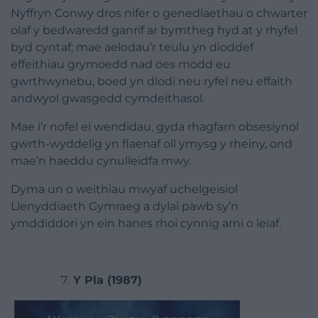
Nyffryn Conwy dros nifer o genedlaethau o chwarter
olaf y bedwaredd ganrif ar bymtheg hyd at y rhyfel
byd cyntaf; mae aelodau’r teulu yn dioddef
effeithiau grymoedd nad oes modd eu
gwrthwynebu, boed yn dlodi neu ryfel neu effaith
andwyol gwasgedd cymdeithasol.
Mae i’r
nofel
ei wendidau, gyda rhagfarn obsesiynol
gwrth-wyddelig yn flaenaf oll ymysg y rheiny, ond
mae’n haeddu cynulleidfa mwy.
Dyma un o weithiau mwyaf uchelgeisiol
Llenyddiaeth Gymraeg a dylai pawb sy’n
ymddiddori yn ein hanes rhoi cynnig arni o leiaf.
Y Pla (1987)