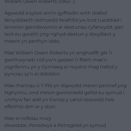
William Owen Roberts (1960 -)
Agwedd a sylwir arni’n gyffredin wrth drafod
llenyddiaeth ieithoedd lleiafrifol yw bod tueddiad i
lenorion ganolbwyntio ar destunau cyfarwydd, gan
leoli eu gwaith yng nghyd-destun y diwylliant y
maent yn perthyn iddo.
Mae William Owen Roberts yn enghraifft glir i’r
gwrthwyneb: nid yw’n gadael i’r ffaith mae’n
ysgrifennu yn y Gymraeg ei rwystro rhag trafod y
pynciau sy’n ei ddiddori.
Mae rhannau o
Y Pla
yn digwydd mewn pentref yng
Nghymru, ond mewn gwirionedd gellid eu symud i
unrhyw fan arall yn Ewrop y canol oesoedd heb
effeithio dim ar y stori.
Mae ei nofelau mwy
diweddar,
Paradwys
a
Petrograd
yn symud