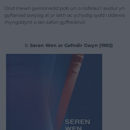
Ond mewn gwirionedd pob un o nofelau’r awdur yn
gyfraniad pwysig at yr iaith ac ychydig sydd i ddewis
rhyngddynt o ran safon gyffredinol.
Seren Wen ar Gefndir Gwyn (1992)