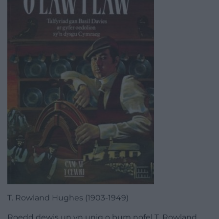
T. Rowland Hughes (1903-1949)
Roedd dewis un yn unig o bum
nofel
T. Rowland