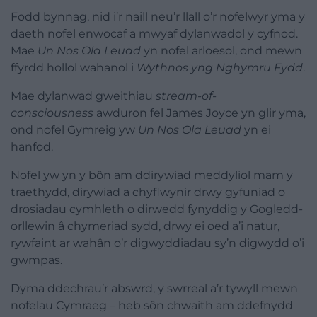
Fodd bynnag, nid i’r naill neu’r llall o’r nofelwyr yma y
daeth
nofel
enwocaf a mwyaf dylanwadol y cyfnod.
Mae
Un Nos Ola Leuad
yn
nofel
arloesol, ond mewn
ffyrdd hollol wahanol i
Wythnos yng Nghymru Fydd
.
Mae dylanwad gweithiau
stream-of-
consciousness
awduron fel James Joyce yn glir yma,
ond
nofel
Gymreig yw
Un Nos Ola Leuad
yn ei
hanfod.
Nofel
yw yn y bôn am ddirywiad meddyliol mam y
traethydd, dirywiad a chyflwynir drwy gyfuniad o
drosiadau cymhleth o dirwedd fynyddig y Gogledd-
orllewin â chymeriad sydd, drwy ei oed a’i natur,
rywfaint ar wahân o’r digwyddiadau sy’n digwydd o’i
gwmpas.
Dyma ddechrau’r abswrd, y swrreal a’r tywyll mewn
nofelau Cymraeg – heb sôn chwaith am ddefnydd