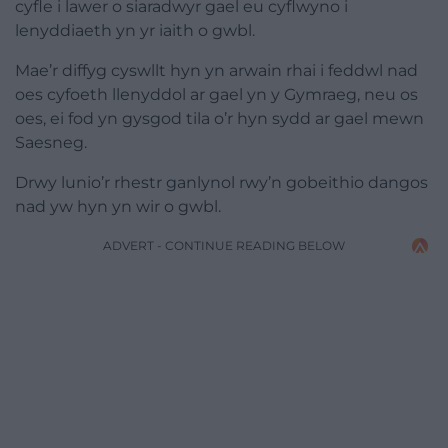
cyfle i lawer o siaradwyr gael eu cyflwyno i
lenyddiaeth yn yr iaith o gwbl.
Mae’r diffyg cyswllt hyn yn arwain rhai i feddwl nad
oes cyfoeth llenyddol ar gael yn y Gymraeg, neu os
oes, ei fod yn gysgod tila o’r hyn sydd ar gael mewn
Saesneg.
Drwy lunio’r rhestr ganlynol rwy’n gobeithio dangos
nad yw hyn yn wir o gwbl.
ADVERT - CONTINUE READING BELOW