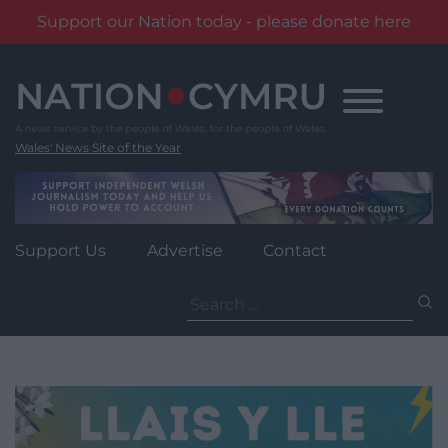
Support our Nation today - please donate here
Skip
to
content
Wales' News Site of the Year
Support Us
Advertise
Contact
Search
for: