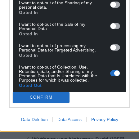
i’w cynrychioli.
I want to opt-out of the Sharing of my
personal data.
Opted In
Nid heb reswm y gelwir Kate Roberts yn ‘frenhines y
stori fer’ ac yn y
genre
hwnnw efallai y mae ei
I want to opt-out of the Sale of my
Personal Data.
gwaith gorau, ond mae ei nofelau heb os yn llawn
Opted In
haeddu eu cynnwys ar unrhyw restr o nofelau
pwysig yn y Gymraeg.
I want to opt-out of processing my
Personal Data for Targeted Advertising.
Opted In
Rydw i wedi dewis
Y Byw sy’n Cysgu
,
nofel
fewnblyg
am fenyw sy’n gadael ei gŵr – pwnc dadleuol a dewr
I want to opt-out of Collection, Use,
Retention, Sale, and/or Sharing of my
i’w trafod yn 1956, yn enwedig drwy gyfrwng y
Personal Data that Is Unrelated with the
Gymraeg.
Purposes for which it was collected.
Opted Out
Yn wahanol i
Monica
gan Saunders Lewis (
nofel
nad
CONFIRM
yw’n gwneud fy rhestr), mae’n gwneud hynny’n â
sensitifrwydd a chydymdeimlad yn hytrach na
chondemio.
Data Deletion
Data Access
Privacy Policy