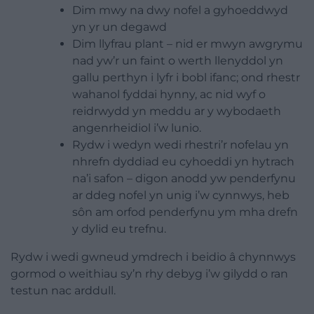
Dim mwy na dwy
nofel
a gyhoeddwyd
yn yr un degawd
Dim llyfrau plant – nid er mwyn awgrymu
nad yw’r un faint o werth llenyddol yn
gallu perthyn i lyfr i bobl ifanc; ond rhestr
wahanol fyddai hynny, ac nid wyf o
reidrwydd yn meddu ar y wybodaeth
angenrheidiol i’w lunio.
Rydw i wedyn wedi rhestri’r nofelau yn
nhrefn dyddiad eu cyhoeddi yn hytrach
na’i safon – digon anodd yw penderfynu
ar ddeg
nofel
yn unig i’w cynnwys, heb
sôn am orfod penderfynu ym mha drefn
y dylid eu trefnu.
Rydw i wedi gwneud ymdrech i beidio â chynnwys
gormod o weithiau sy’n rhy debyg i’w gilydd o ran
testun nac arddull.