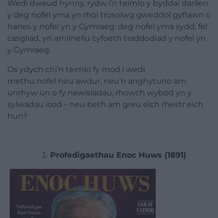
Wedi dweud hynny, rydw i’n teimlo y byddai darllen
y deg
nofel
yma yn rhoi trosolwg gweddol gyflawn o
hanes y
nofel
yn y Gymraeg: deg
nofel
yma sydd, fel
casgliad, yn amlinellu cyfoeth traddodiad y
nofel
yn
y Gymraeg.
Os ydych chi’n teimlo fy mod i wedi
methu
nofel
neu awdur, neu’n anghytuno am
unrhyw un o fy newisiadau, rhowch wybod yn y
sylwadau isod – neu beth am greu eich rhestr eich
hun?
Profedigaethau Enoc Huws (1891)