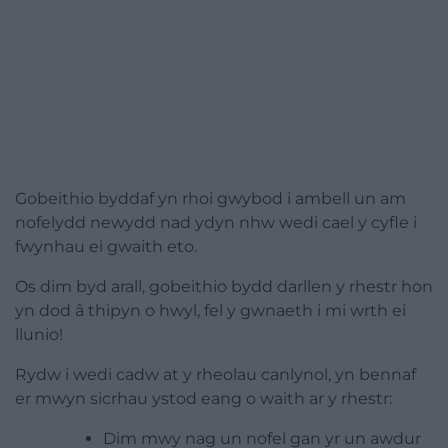
Gobeithio byddaf yn rhoi gwybod i ambell un am
nofelydd newydd nad ydyn nhw wedi cael y cyfle i
fwynhau ei gwaith eto.
Os dim byd arall, gobeithio bydd darllen y rhestr hon
yn dod â thipyn o hwyl, fel y gwnaeth i mi wrth ei
llunio!
Rydw i wedi cadw at y rheolau canlynol, yn bennaf
er mwyn sicrhau ystod eang o waith ar y rhestr:
Dim mwy nag un
nofel
gan yr un awdur