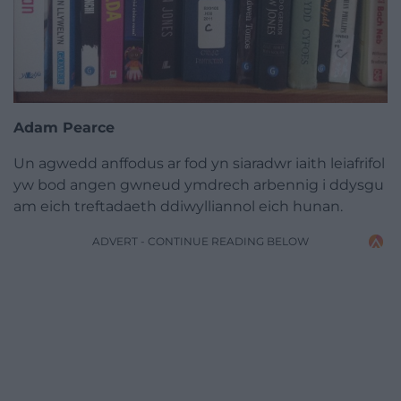
Adam Pearce
Un agwedd anffodus ar fod yn siaradwr iaith leiafrifol
yw bod angen gwneud ymdrech arbennig i ddysgu
am eich treftadaeth ddiwylliannol eich hunan.
ADVERT - CONTINUE READING BELOW