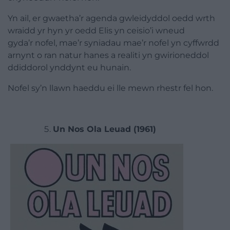
Yn ail, er gwaetha’r agenda gwleidyddol oedd wrth
wraidd yr hyn yr oedd Elis yn ceisio’i wneud
gyda’r
nofel
, mae’r syniadau mae’r
nofel
yn cyffwrdd
arnynt o ran natur hanes a realiti yn gwirioneddol
ddiddorol ynddynt eu hunain.
Nofel
sy’n llawn haeddu ei lle mewn rhestr fel hon.
Un Nos Ola Leuad (1961)