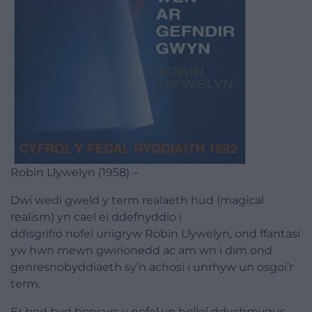
Robin Llywelyn (1958) –
Dwi wedi gweld y term realaeth hud (magical
realism) yn cael ei ddefnyddio i
ddisgrifio
nofel
unigryw Robin Llywelyn, ond ffantasi
yw hwn mewn gwirionedd ac am wn i dim ond
genre­snobyddiaeth sy’n achosi i unrhyw un osgoi’r
term.
Er bod byd boncyrs y
nofel
yn hollol ddychmygus,