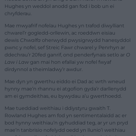
Hughes yn weddol anodd gan fod i bob un ei
chryfderau.
Mae mwyafrif nofelau Hughes yn trafod diwylliant
chwarel’r gogledd-orllewin, ac roeddwn eisiau
dewis
Chwalfa
oherwydd pwysigrwydd hanesyddol
pwnc y
nofel
, sef Streic Fawr chwarel y Penrhyn ar
ddechrau’r 20fed ganrif, ond penderfynais setlo ar
O
Law i Law
gan mai hon efallai yw
nofel
fwyaf
dirdynnol a theimladwy’r awdur.
Mae dyn yn gwerthu eiddo ei Dad ac wrth wneud
hynny mae’n rhannu ei atgofion gyda’r darllenydd
am ei gymdeithas, eu bywydau a’u gwerthoedd.
Mae tueddiad weithiau i ddiystyru gwaith T.
Rowland Hughes am fod yn sentimentalaidd ac er
bod hynny weithiau’n gyhuddiad teg, ar yr un pryd
mae’n tanbrisio nofelydd oedd yn llunio’i weithiau