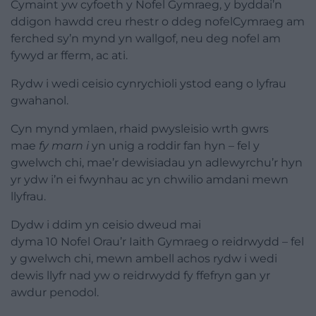
Cymaint yw cyfoeth y
Nofel
Gymraeg, y byddai’n
ddigon hawdd creu rhestr o ddeg
nofel
Cymraeg am
ferched sy’n mynd yn wallgof, neu deg
nofel
am
fywyd ar fferm, ac ati.
Rydw i wedi ceisio cynrychioli ystod eang o lyfrau
gwahanol.
Cyn mynd ymlaen, rhaid pwysleisio wrth gwrs
mae
fy marn i
yn unig a roddir fan hyn – fel y
gwelwch chi, mae’r dewisiadau yn adlewyrchu’r hyn
yr ydw i’n ei fwynhau ac yn chwilio amdani mewn
llyfrau.
Dydw i ddim yn ceisio dweud mai
dyma
10
Nofel
Orau’r Iaith Gymraeg o reidrwydd – fel
y gwelwch chi, mewn ambell achos rydw i wedi
dewis llyfr nad yw o reidrwydd fy ffefryn gan yr
awdur penodol.