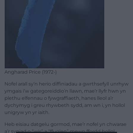
Angharad Price (1972-)
Nofel
arall sy’n herio diffiniadau a gwrthsefyll unrhyw
ymgais i’w gategoreiddio’n llawn, mae’r llyfr hwn yn
plethu elfennau o fywgraffiaeth, hanes lleol a’r
dychymyg i greu rhywbeth sydd, am wn i, yn hollol
unigryw yn yr iaith.
Heb eisiau datgelu gormod, mae’r
nofel
yn chwarae
a’r syniad o “wir” a “ffuglen” mewn ffordd hollol