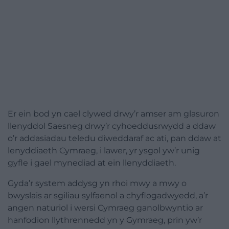
Er ein bod yn cael clywed drwy’r amser am glasuron
llenyddol Saesneg drwy’r cyhoeddusrwydd a ddaw
o’r addasiadau teledu diweddaraf ac ati, pan ddaw at
lenyddiaeth Cymraeg, i lawer, yr ysgol yw’r unig
gyfle i gael mynediad at ein llenyddiaeth.
Gyda’r system addysg yn rhoi mwy a mwy o
bwyslais ar sgiliau sylfaenol a chyflogadwyedd, a’r
angen naturiol i wersi Cymraeg ganolbwyntio ar
hanfodion llythrennedd yn y Gymraeg, prin yw’r