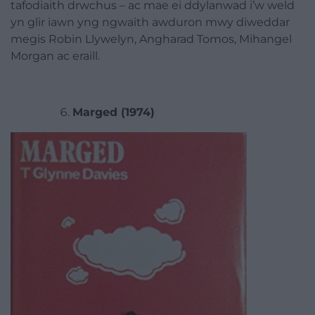
tafodiaith drwchus – ac mae ei ddylanwad i’w weld
yn glir iawn yng ngwaith awduron mwy diweddar
megis Robin Llywelyn, Angharad Tomos, Mihangel
Morgan ac eraill.
Marged (1974)