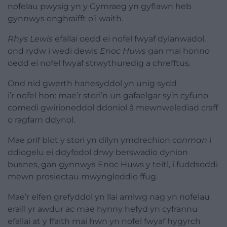
nofelau pwysig yn y Gymraeg yn gyflawn heb
gynnwys enghraifft o’i waith.
Rhys Lewis
efallai oedd ei
nofel
fwyaf dylanwadol,
ond rydw i wedi dewis
Enoc Huws
gan mai honno
oedd ei
nofel
fwyaf strwythuredig a chrefftus.
Ond nid gwerth hanesyddol yn unig sydd
i’r
nofel
hon: mae’r stori’n un gafaelgar sy’n cyfuno
comedi gwirioneddol ddoniol â mewnwelediad craff
o ragfarn ddynol.
Mae prif blot y stori yn dilyn ymdrechion
conman
i
ddiogelu ei ddyfodol drwy berswadio dynion
busnes, gan gynnwys Enoc Huws y teitl, i fuddsoddi
mewn prosiectau mwyngloddio ffug.
Mae’r elfen grefyddol yn llai amlwg nag yn nofelau
eraill yr awdur ac mae hynny hefyd yn cyfrannu
efallai at y ffaith mai hwn yn
nofel
fwyaf hygyrch