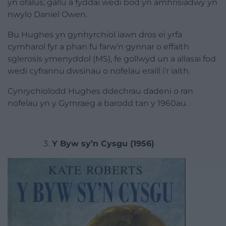
yn ofalus; gallu a fyddai wedi bod yn amhrisiadwy yn
nwylo Daniel Owen.
Bu Hughes yn gynhyrchiol iawn dros ei yrfa
cymharol fyr a phan fu farw’n gynnar o effaith
sglerosis ymenyddol (MS), fe gollwyd un a allasai fod
wedi cyfrannu dwsinau o nofelau eraill i’r iaith.
Cynrychiolodd Hughes ddechrau dadeni o ran
nofelau yn y Gymraeg a barodd tan y 1960au.
Y Byw sy’n Cysgu (1956)