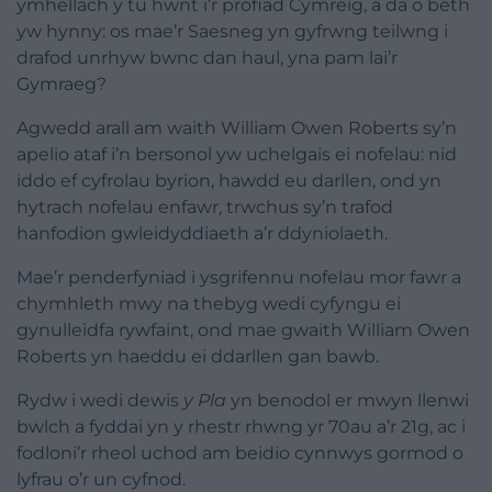
ymhellach y tu hwnt i’r profiad Cymreig, a da o beth
yw hynny: os mae’r Saesneg yn gyfrwng teilwng i
drafod unrhyw bwnc dan haul, yna pam lai’r
Gymraeg?
Agwedd arall am waith William Owen Roberts sy’n
apelio ataf i’n bersonol yw uchelgais ei nofelau: nid
iddo ef cyfrolau byrion, hawdd eu darllen, ond yn
hytrach nofelau enfawr, trwchus sy’n trafod
hanfodion gwleidyddiaeth a’r ddyniolaeth.
Mae’r penderfyniad i ysgrifennu nofelau mor fawr a
chymhleth mwy na thebyg wedi cyfyngu ei
gynulleidfa rywfaint, ond mae gwaith William Owen
Roberts yn haeddu ei ddarllen gan bawb.
Rydw i wedi dewis
y Pla
yn benodol er mwyn llenwi
bwlch a fyddai yn y rhestr rhwng yr 70au a’r 21g, ac i
fodloni’r rheol uchod am beidio cynnwys gormod o
lyfrau o’r un cyfnod.