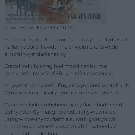
Islwyn Ffowc Elis (1924-2004)
Yn sicr, nid y
nofel
hon mo uchafbwynt celfyddydol
na llenyddol ei hawdur, na chwaith o reidrwydd
ei
nofel
fwyaf darllenadwy.
Credaf fodd bynnag bod modd dadlau mai
dyma
nofel
bwysicaf
Elis, am nifer o resymau.
Yn gyntaf, dyma
nofel
ffuglen wyddonol gyntaf iaith
Gymraeg, neu o leiaf y cyntaf o unrhyw sylwedd.
Cynrychiolodd ei chyhoeddiad y ffaith bod modd
defnyddio’r Gymraeg i drafod unrhyw bwnc ac
unrhyw ddeunydd, ffaith a fu wrth gwrs yn wir
erioed, ond a wnaethpwyd yn glir i’r cyhoedd á
chyhoeddi’r
nofel
hon.