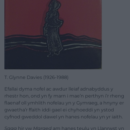
T. Glynne Davies (1926-1988)
Efallai dyma
nofel
ac awdur lleiaf adnabyddus y
rhestr hon, ond yn fy marn i mae’n perthyn i’r rheng
flaenaf oll ymhlith nofelau yn y Gymraeg, a hnyny er
gwaetha’r ffaith iddi gael ei chyhoeddi yn ystod
cyfnod gweddol dawel yn hanes nofelau yn yr iaith.
Saga
hir yw
Marged
am hanes teulu yn Llanrwst yn