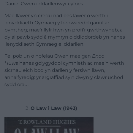
Daniel Owen i ddarllenwyr cyfoes.
Mae llawer yn credu nad oes lawer o werth i
lenyddiaeth Gymraeg y bedwaredd ganrif ar
bymtheg; mae’r llyfr hwn yn profi’r gwrthwyneb, a
dylai pawb sydd â mymryn o ddiddordeb yn hanes
llenyddiaeth Gymraeg ei ddarllen.
Fel pob un o nofelau Owen mae gan
Enoc
Huws
hanes golygyddol cymhleth ac mae’n werth
sicrhau eich bod yn darllen y fersiwn llawn,
anhalfyredig: yr argraffiad sy’n dwyn y clawr uchod
sydd orau.
O Law i Law (1943)