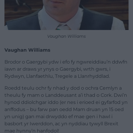
Vaughan Williams
Vaughan Williams
Brodor o Gaergybi ydw i efo fy ngwreiddiau’n ddwfn
iawn ar draws yr ynys o Gaergybi, wrth gwrs, i
Rydwyn, Llanfaethlu, Tregele a Llanrhyddlad.
Roedd teulu ochr fy nhad y dod o ochra Cemlyn a
theulu fy mam o Landdeusant a’i thad o Cork. Dwi’n
hynod ddiolchgar iddo (er nes i erioed ei gyfarfod yn
anffodus – bu farw pan oedd Mam druan yn 15 oed
yn unig) gan mai drwyddo ef mae gen i hawl i
basbort yr Iwerddon, ac yn nyddiau tywyll Brexit
mae hynny’n hanfodol!