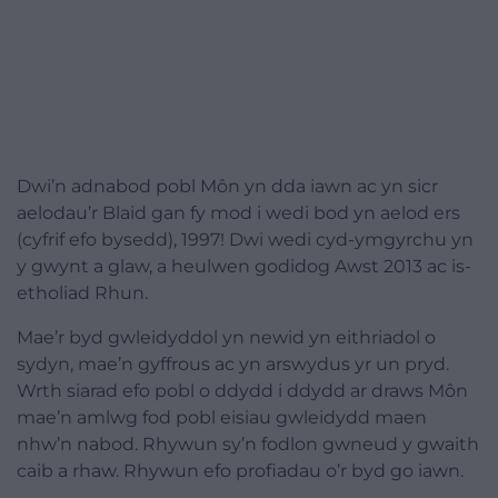
Dwi’n adnabod pobl Môn yn dda iawn ac yn sicr
aelodau’r Blaid gan fy mod i wedi bod yn aelod ers
(cyfrif efo bysedd), 1997! Dwi wedi cyd-ymgyrchu yn
y gwynt a glaw, a heulwen godidog Awst 2013 ac is-
etholiad Rhun.
Mae’r byd gwleidyddol yn newid yn eithriadol o
sydyn, mae’n gyffrous ac yn arswydus yr un pryd.
Wrth siarad efo pobl o ddydd i ddydd ar draws Môn
mae’n amlwg fod pobl eisiau gwleidydd maen
nhw’n nabod. Rhywun sy’n fodlon gwneud y gwaith
caib a rhaw. Rhywun efo profiadau o’r byd go iawn.