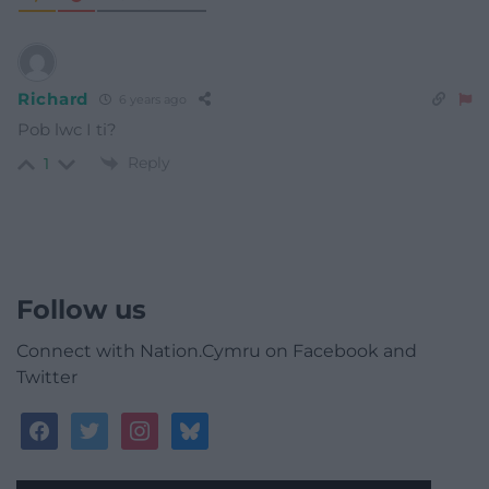
Richard
6 years ago
Pob lwc I ti?
Reply
1
Follow us
Connect with Nation.Cymru on Facebook and
Twitter
facebook
twitter
instagram
bluesky