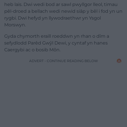
heb lais. Dwi wedi bod ar sawl pwyllgor lleol, timau
pêl-droed a bellach wedi newid siâp y bêl i fod yn un
rygbi. Dwi hefyd yn llywodraethwr yn Ysgol
Morswyn.
Gyda chymorth eraill roeddwn yn rhan o dîm a
sefydlodd Parêd Gwŷl Dewi, y cyntaf yn hanes
Caergybi ac o bosib Môn.
ADVERT - CONTINUE READING BELOW