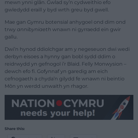
mewn ynni glân. Gwlad sy’n cydweithio efo
gwledydd eraill y byd wrth greu byd gwell.
Mae gan Gymru botensial anhygoel ond dim ond
trwy
annibyniaeth
wnawn ni gyrraedd ein gwir
gallu.
Dwi’n hynod ddiolchgar am y negeseuon dwi wedi
derbyn eisoes a hynny gan bobl sydd ddim o
reidrwydd yn gefnogol i’r Blaid. Felly Monwysion –
dewch efo fi. Gofynnaf yn garedig am eich
cefnogaeth a chyda’n gilydd fe wnawn ni beintio
Môn yn werdd unwaith yn rhagor.
Share this: