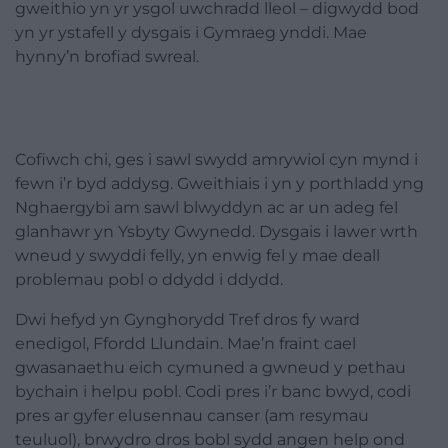
gweithio yn yr ysgol uwchradd lleol – digwydd bod
yn yr ystafell y dysgais i Gymraeg ynddi. Mae
hynny’n brofiad swreal.
Cofiwch chi, ges i sawl swydd amrywiol cyn mynd i
fewn i’r byd addysg. Gweithiais i yn y porthladd yng
Nghaergybi am sawl blwyddyn ac ar un adeg fel
glanhawr yn Ysbyty Gwynedd. Dysgais i lawer wrth
wneud y swyddi felly, yn enwig fel y mae deall
problemau pobl o ddydd i ddydd.
Dwi hefyd yn Gynghorydd Tref dros fy ward
enedigol, Ffordd Llundain. Mae’n fraint cael
gwasanaethu eich cymuned a gwneud y pethau
bychain i helpu pobl. Codi pres i’r banc bwyd, codi
pres ar gyfer elusennau canser (am resymau
teuluol), brwydro dros bobl sydd angen help ond