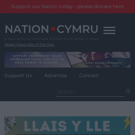
Support our Nation today - please donate here
Skip
to
content
Wales' News Site of the Year
Support Us
Advertise
Contact
Search
for: