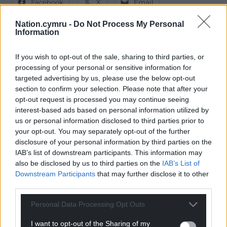
Facebook
X
Email
Nation.cymru -
Do Not Process My Personal
Information
Support our Nation today
If you wish to opt-out of the sale, sharing to third parties, or
processing of your personal or sensitive information for
For the
price of a cup of coffee
a month you
targeted advertising by us, please use the below opt-out
can help us create an independent, not-for-
section to confirm your selection. Please note that after your
opt-out request is processed you may continue seeing
profit, national news service for the people of
interest-based ads based on personal information utilized by
Wales,
by the people of Wales.
us or personal information disclosed to third parties prior to
your opt-out. You may separately opt-out of the further
disclosure of your personal information by third parties on the
IAB’s list of downstream participants. This information may
also be disclosed by us to third parties on the
IAB’s List of
Downstream Participants
that may further disclose it to other
third parties.
Personal Data Processing Opt Outs
I want to opt-out of the Sharing of my