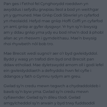
Pan ges i f’ethol fel Cynghorydd roeddwn yn
awyddus i sefydlu grwpiau lleol a bod yn weithgar
yn y gymuned. Mae Grŵp Codi Sbwriel yn cyfarfod
yn rheolaidd. Hefyd mae grŵp Hoffi Coffi yn cyfarfod
yn aml, grŵp ar gyfer dysgwyr. Yr hyn sy’n bwysig
am y ddau grŵp yma ydy eu bod nhw’n dod â phobl
allan ac yn rheswm i gymdeithasu. Mae’n bwysig
rhoi rhywbeth nôl bob tro.
Mae Brecsit wedi sugno’r aer o’r byd gwleidyddol.
Bydd y wasg yn trafod dim byd ond Brecsit pan
ddaw etholiad. Mae dyletswydd arnom oll i godi lefel
ein gwleidyddiaeth a defnyddio hwn fel cyfle i
ddangos y fath o Gymru rydym am greu.
Gwlad sy’n credu mewn tegwch a chydraddoldeb i
bawb sy’n byw yma. Gwlad sy’n credu mewn
cyfiawnder. Gwlad sy’n dileu tlodi. Gwlad
amgylcheddol sy’n arwain y byd trwy fuddsoddi