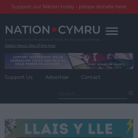
Support our Nation today - please donate here
Skip
to
content
Wales' News Site of the Year
Support Us
Advertise
Contact
Search
for: