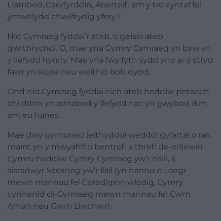
Llambed, Caerfyrddin, Aberteifi am y tro cyntaf fel
ymwelydd chwilfrydig yfory?
Nid Cymraeg fyddai’r ateb, o geisio ateb
gwrthrychol. O, mae yna Gymry Cymraeg yn byw yn
y llefydd hynny. Mae yna fwy fyth sydd yno ar y stryd
fawr yn siopa neu weithio bob dydd.
Ond nid Cymraeg fyddai eich ateb heddiw petaech
chi ddim yn adnabod y llefydd nac yn gwybod dim
am eu hanes.
Mae dwy gymuned ieithyddol weddol gyfartal o ran
maint yn y mwyafrif o bentrefi a threfi de-orllewin
Cymru heddiw. Cymry Cymraeg yw’r naill, a
siaradwyr Saesneg yw’r llall (yn hannu o Loegr
mewn mannau fel Ceredigion wledig, Cymry
cynhenid di-Gymraeg mewn mannau fel Cwm
Aman neu Gwm Llwchwr).