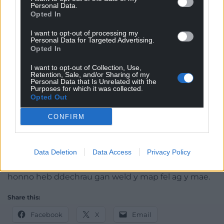
denial
, yn yr ystyr seicolegol.
Personal Data.
Opted In
Heb gydnabod realiti pethau, a heb wneud hynny
yn gyhoeddus a’i drafod, annhebyg iawn yr enillir
I want to opt-out of processing my
Personal Data for Targeted Advertising.
unrhyw ‘frwydr dros yr iaith’ yn y bröydd dan sylw.
Opted In
Er lles pawb yn y cymunedau hyn, er mwyn parhad
I want to opt-out of Collection, Use,
Retention, Sale, and/or Sharing of my
yr iaith, er mwyn economiau lleol bwyiog,
Personal Data that Is Unrelated with the
gwleidyddiaeth leol iach a llawer mwy, rhaid deall
Purposes for which it was collected.
Opted Out
natur y gymuned fel ag y mae.
CONFIRM
Peth da yw’r iaith Gymraeg, a does dim rhaid iddi hi,
nac i ni, gyfiawnhau ei bodolaeth na’n defnydd ni
ohoni.
Data Deletion
Data Access
Privacy Policy
Ond nid doeth yw ceisio sicrhau parhad yr iaith
honno heb ddechrau gan weld y map fel ag y mae.
Share this:
Facebook
X
Email