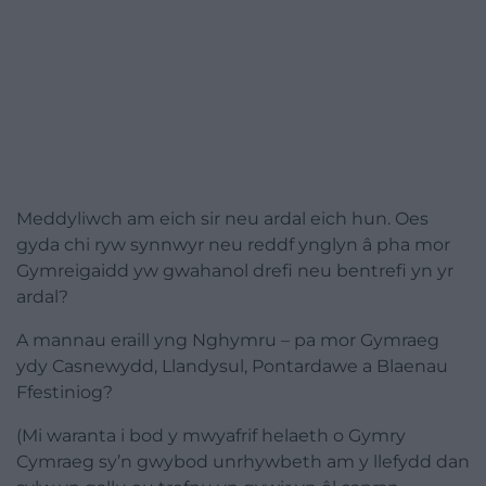
Meddyliwch am eich sir neu ardal eich hun. Oes
gyda chi ryw synnwyr neu reddf ynglyn â pha mor
Gymreigaidd yw gwahanol drefi neu bentrefi yn yr
ardal?
A mannau eraill yng Nghymru – pa mor Gymraeg
ydy Casnewydd, Llandysul, Pontardawe a Blaenau
Ffestiniog?
(Mi waranta i bod y mwyafrif helaeth o Gymry
Cymraeg sy’n gwybod unrhywbeth am y llefydd dan