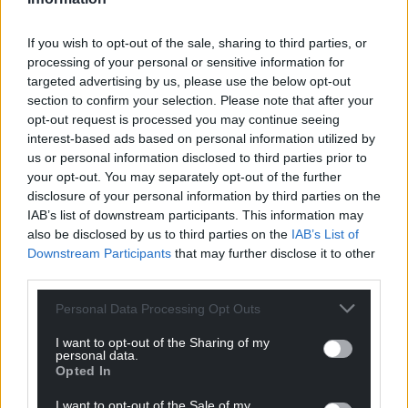
un lle yw ‘Caerfyrddin’ y Cymry a ‘Carmarthen’ y di-
Gymraeg; na ‘Llambed’ a ‘Lampeter’, ‘Cardigan’ ac
If you wish to opt-out of the sale, sharing to third parties, or
‘Aberteifi’; ayyb.
processing of your personal or sensitive information for
I raddau bu hyn yn wir erioed; ond oherwydd
targeted advertising by us, please use the below opt-out
section to confirm your selection. Please note that after your
meintioli’r newid yn y de-orllewin a rhai mannau
opt-out request is processed you may continue seeing
eraill dros yr ugain mlynedd ddiwethaf, mae’r bwlch
interest-based ads based on personal information utilized by
rhwng y dychmygol a’r realiti, fel y bwlch rhwng ‘lle’
us or personal information disclosed to third parties prior to
y Cymry a ‘lle’ y lleill, yn fwy nag erioed ac yn codi her
your opt-out. You may separately opt-out of the further
aruthrol.
disclosure of your personal information by third parties on the
IAB’s list of downstream participants. This information may
Ond dim ond i un ochr o’r agendor; ochr y Cymry.
also be disclosed by us to third parties on the
IAB’s List of
Does dim rheswm gan yr ochr arall i geisio bontio’r
Downstream Participants
that may further disclose it to other
bylchau hyn.
third parties.
Parhad
Personal Data Processing Opt Outs
I’r Cymry fodd bynnag, mae’r bwlch rhwng yr hyn
I want to opt-out of the Sharing of my
personal data.
rydym ni’n credu ei fod yn wir am ein cymunedau
Opted In
a’r hyn sy’n wir yn bygwth ein cadw mewn ystad o
I want to opt-out of the Sale of my