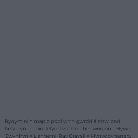
Rydym ni’n mapio pobl wrth gwrdd â nhw, ond
hefyd yn mapio llefydd wrth eu henwogion – Hywel
Gwynfryn = Llangefni, Ray Gravell = Mynyddygarreg,