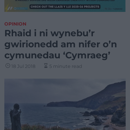
OPINION
Rhaid i ni wynebu’r
gwirionedd am nifer o’n
cymunedau ‘Cymraeg’
18 Jul 2018
5 minute read