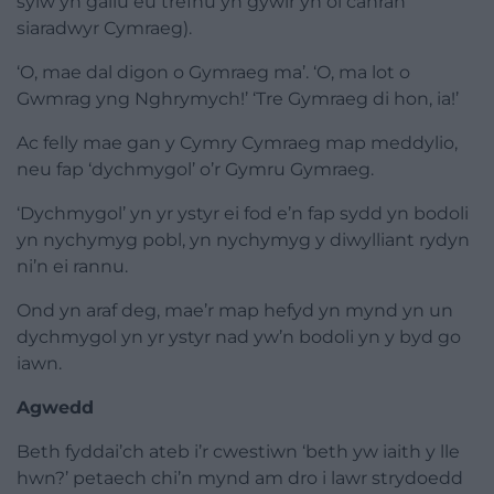
sylw yn gallu eu trefnu yn gywir yn ôl canran
siaradwyr Cymraeg).
‘O, mae dal digon o Gymraeg ma’. ‘O, ma lot o
Gwmrag yng Nghrymych!’ ‘Tre Gymraeg di hon, ia!’
Ac felly mae gan y Cymry Cymraeg map meddylio,
neu fap ‘dychmygol’ o’r Gymru Gymraeg.
‘Dychmygol’ yn yr ystyr ei fod e’n fap sydd yn bodoli
yn nychymyg pobl, yn nychymyg y diwylliant rydyn
ni’n ei rannu.
Ond yn araf deg, mae’r map hefyd yn mynd yn un
dychmygol yn yr ystyr nad yw’n bodoli yn y byd go
iawn.
Agwedd
Beth fyddai’ch ateb i’r cwestiwn ‘beth yw iaith y lle
hwn?’ petaech chi’n mynd am dro i lawr strydoedd