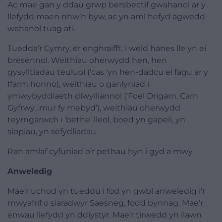
Ac mae gan y ddau grwp bersbectif gwahanol ar y
llefydd maen nhw’n byw, ac yn aml hefyd agwedd
wahanol tuag ati.
Tuedda’r Cymry, er enghraifft, i weld hanes lle yn ei
bresennol. Weithiau oherwydd hen, hen
gysylltiadau teuluol (‘cas ‘yn hen-dadcu ei fagu ar y
ffarm honno), weithiau o ganlyniad i
ymwybyddiaeth diwylliannol (‘Foel Drigarn, Carn
Gyfrwy…mur fy mebyd’), weithiau oherwydd
teyrngarwch i ‘bethe’ lleol, boed yn gapeli, yn
siopiau, yn sefydliadau.
Ran amlaf cyfuniad o’r pethau hyn i gyd a mwy.
Anweledig
Mae’r uchod yn tueddu i fod yn gwbl anweledig i’r
mwyafrif o siaradwyr Saesneg, fodd bynnag. Mae’r
enwau llefydd yn ddiystyr. Mae’r tirwedd yn llawn