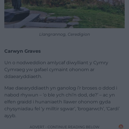
Llangrannog, Ceredigion
Carwyn Graves
Un o nodweddion amlycaf diwylliant y Cymry
Cymraeg yw gafael cymaint ohonom ar
ddaearyddiaeth.
Mae daearyddiaeth yn ganolog i’r broses o ddod i
nabod rhywun – ‘o ble ych chi’n dod, de?’ – ac yn
elfen graidd i hunaniaeth llawer ohonom gyda
chysyniadau fel ‘y milltir sgwar’, ‘brogarwch’, ‘Cardi’
ayyb.
ADVERT - CONTINUE READING BELOW