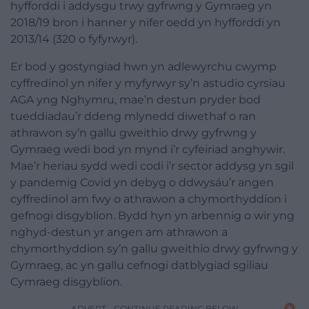
hyfforddi i addysgu trwy gyfrwng y Gymraeg yn
2018/19 bron i hanner y nifer oedd yn hyfforddi yn
2013/14 (320 o fyfyrwyr).
Er bod y gostyngiad hwn yn adlewyrchu cwymp
cyffredinol yn nifer y myfyrwyr sy’n astudio cyrsiau
AGA yng Nghymru, mae’n destun pryder bod
tueddiadau’r ddeng mlynedd diwethaf o ran
athrawon sy’n gallu gweithio drwy gyfrwng y
Gymraeg wedi bod yn mynd i’r cyfeiriad anghywir.
Mae’r heriau sydd wedi codi i’r sector addysg yn sgil
y pandemig Covid yn debyg o ddwysáu’r angen
cyffredinol am fwy o athrawon a chymorthyddion i
gefnogi disgyblion. Bydd hyn yn arbennig o wir yng
nghyd-destun yr angen am athrawon a
chymorthyddion sy’n gallu gweithio drwy gyfrwng y
Gymraeg, ac yn gallu cefnogi datblygiad sgiliau
Cymraeg disgyblion.
ADVERT - CONTINUE READING BELOW