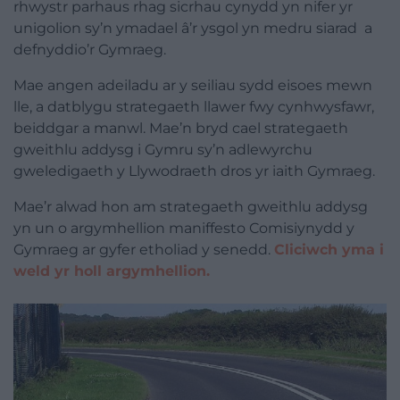
rhwystr parhaus rhag sicrhau cynydd yn nifer yr
unigolion sy’n ymadael â’r ysgol yn medru siarad a
defnyddio’r Gymraeg.
Mae angen adeiladu ar y seiliau sydd eisoes mewn
lle, a datblygu strategaeth llawer fwy cynhwysfawr,
beiddgar a manwl. Mae’n bryd cael strategaeth
gweithlu addysg i Gymru sy’n adlewyrchu
gweledigaeth y Llywodraeth dros yr iaith Gymraeg.
Mae’r alwad hon am strategaeth gweithlu addysg
yn un o argymhellion maniffesto Comisiynydd y
Gymraeg ar gyfer etholiad y senedd.
Cliciwch yma i
weld yr holl argymhellion.