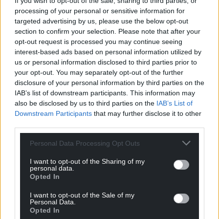
If you wish to opt-out of the sale, sharing to third parties, or
by 2050. It also projects a significant increase in the
processing of your personal or sensitive information for
number of pupils leaving the English-medium
targeted advertising by us, please use the below opt-out
education system as confident Welsh speakers
section to confirm your selection. Please note that after your
(50% by 2050). To achieve these targets the
opt-out request is processed you may continue seeing
interest-based ads based on personal information utilized by
Government is planning to double the number of
us or personal information disclosed to third parties prior to
teachers able to teach through the medium of
your opt-out. You may separately opt-out of the further
Welsh by 2050.
disclosure of your personal information by third parties on the
IAB’s list of downstream participants. This information may
Recent statistics on teacher training in Wales show
also be disclosed by us to third parties on the
IAB’s List of
the enormity of the challenge if we are to achieve
Downstream Participants
that may further disclose it to other
these targets. The latest data on the number of
third parties.
Initial Teacher Education (ITE) students training to
teach through the medium of Welsh is at its lowest
Personal Data Processing Opt Outs
since records began in 2010-11. The 170 first year
I want to opt-out of the Sharing of my
students training to teach through the medium of
personal data.
Opted In
Welsh in 2018-19 were almost half the number
training in 2013-14 (320 students).
I want to opt-out of the Sale of my
Personal Data.
While this decline reflects an overall decrease in the
Opted In