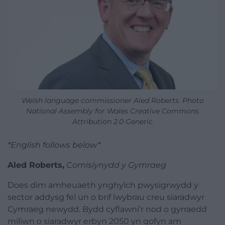
Welsh language commissioner Aled Roberts. Photo
National Assembly for Wales Creative Commons
Attribution 2.0 Generic
*English follows below*
Aled Roberts,
Comisiynydd
y Gymraeg
Does dim amheuaeth ynghylch pwysigrwydd y
sector addysg fel un o brif lwybrau creu siaradwyr
Cymraeg newydd. Bydd cyflawni’r nod o gyrraedd
miliwn o siaradwyr erbyn 2050 yn gofyn am