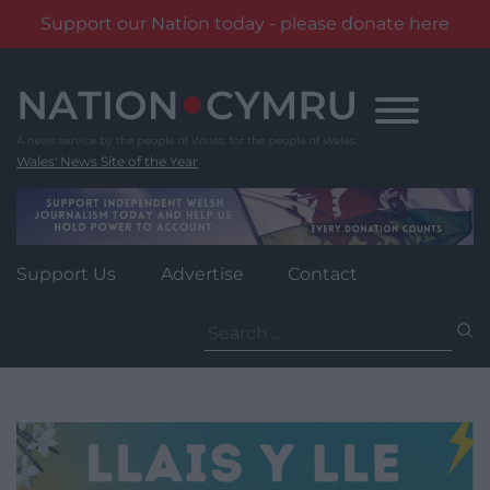
Support our Nation today - please donate here
Skip
to
content
Wales' News Site of the Year
Support Us
Advertise
Contact
Search
for: