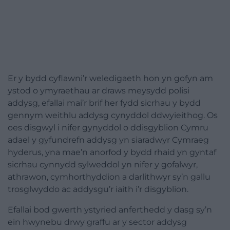
Er y bydd cyflawni’r weledigaeth hon yn gofyn am
ystod o ymyraethau ar draws meysydd polisi
addysg, efallai mai’r brif her fydd sicrhau y bydd
gennym weithlu addysg cynyddol ddwyieithog. Os
oes disgwyl i nifer gynyddol o ddisgyblion Cymru
adael y gyfundrefn addysg yn siaradwyr Cymraeg
hyderus, yna mae’n anorfod y bydd rhaid yn gyntaf
sicrhau cynnydd sylweddol yn nifer y gofalwyr,
athrawon, cymhorthyddion a darlithwyr sy’n gallu
trosglwyddo ac addysgu’r iaith i’r disgyblion.
Efallai bod gwerth ystyried anferthedd y dasg sy’n
ein hwynebu drwy graffu ar y sector addysg