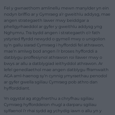
Fel y gwnaethom amlinellu mewn manylder yn ein
nodyn briffio ar y Gymraeg a’r gweithlu addysg, mae
angen strategaeth lawer mwy beiddgar a
phellgyrhaeddol ar gyfer y gweithlu addysg yng
Nghymru. Tra bydd angen i strategaeth o’r fath
ystyried ffyrdd newydd o gymell mwy o unigolion
sy’n gallu siarad Cymraeg i hyfforddi fel athrawon,
mae’n amlwg bod angen i’r broses hyfforddi a
datblygu proffesiynol athrawon roi llawer mwy o
bwys ar allu a datblygiad ieithyddol athrawon. Ar
lefel genedlaethol mae angen datblygu fframwaith
AGA aml-haenog sy’n cynnig ymyraethau penodol
ar gyfer gwella sgiliau Cymraeg pob athro dan
hyfforddiant.
Yn ogystal ag atgyfnerthu a chryfhau sgiliau
Cymraeg hyfforddeion rhugl a darparu sgiliau
sylfaenol i’r rhai sydd ag ychydig iawn o allu yn y