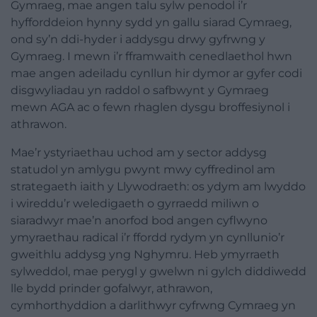
Gymraeg, mae angen talu sylw penodol i’r
hyfforddeion hynny sydd yn gallu siarad Cymraeg,
ond sy’n ddi-hyder i addysgu drwy gyfrwng y
Gymraeg. I mewn i’r fframwaith cenedlaethol hwn
mae angen adeiladu cynllun hir dymor ar gyfer codi
disgwyliadau yn raddol o safbwynt y Gymraeg
mewn AGA ac o fewn rhaglen dysgu broffesiynol i
athrawon.
Mae’r ystyriaethau uchod am y sector addysg
statudol yn amlygu pwynt mwy cyffredinol am
strategaeth iaith y Llywodraeth: os ydym am lwyddo
i wireddu’r weledigaeth o gyrraedd miliwn o
siaradwyr mae’n anorfod bod angen cyflwyno
ymyraethau radical i’r ffordd rydym yn cynllunio’r
gweithlu addysg yng Nghymru. Heb ymyrraeth
sylweddol, mae perygl y gwelwn ni gylch diddiwedd
lle bydd prinder gofalwyr, athrawon,
cymhorthyddion a darlithwyr cyfrwng Cymraeg yn