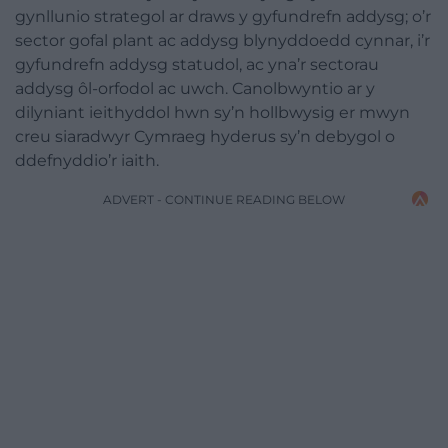
gynllunio strategol ar draws y gyfundrefn addysg; o’r
sector gofal plant ac addysg blynyddoedd cynnar, i’r
gyfundrefn addysg statudol, ac yna’r sectorau
addysg ôl-orfodol ac uwch. Canolbwyntio ar y
dilyniant ieithyddol hwn sy’n hollbwysig er mwyn
creu siaradwyr Cymraeg hyderus sy’n debygol o
ddefnyddio’r iaith.
ADVERT - CONTINUE READING BELOW