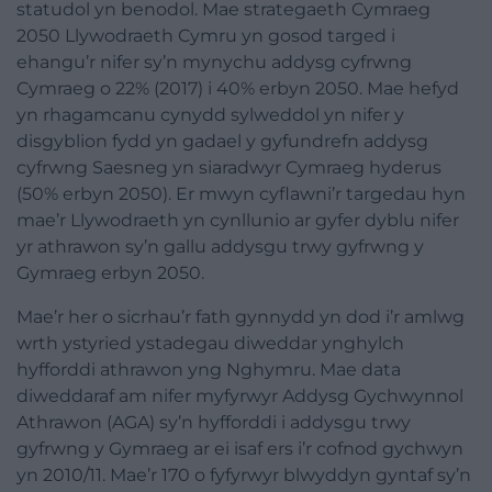
statudol yn benodol. Mae strategaeth Cymraeg
2050 Llywodraeth Cymru yn gosod targed i
ehangu’r nifer sy’n mynychu addysg cyfrwng
Cymraeg o 22% (2017) i 40% erbyn 2050. Mae hefyd
yn rhagamcanu cynydd sylweddol yn nifer y
disgyblion fydd yn gadael y gyfundrefn addysg
cyfrwng Saesneg yn siaradwyr Cymraeg hyderus
(50% erbyn 2050). Er mwyn cyflawni’r targedau hyn
mae’r Llywodraeth yn cynllunio ar gyfer dyblu nifer
yr athrawon sy’n gallu addysgu trwy gyfrwng y
Gymraeg erbyn 2050.
Mae’r her o sicrhau’r fath gynnydd yn dod i’r amlwg
wrth ystyried ystadegau diweddar ynghylch
hyfforddi athrawon yng Nghymru. Mae data
diweddaraf am nifer myfyrwyr Addysg Gychwynnol
Athrawon (AGA) sy’n hyfforddi i addysgu trwy
gyfrwng y Gymraeg ar ei isaf ers i’r cofnod gychwyn
yn 2010/11. Mae’r 170 o fyfyrwyr blwyddyn gyntaf sy’n