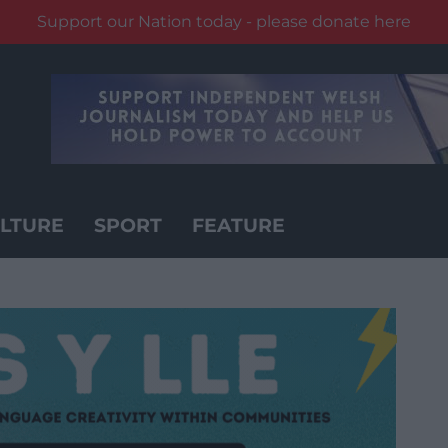
Support our Nation today - please donate here
LTURE
SPORT
FEATURE