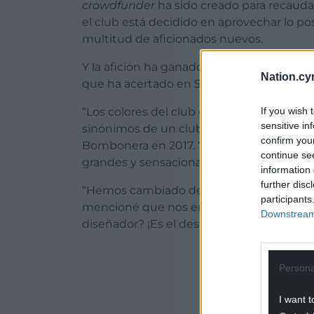
crowdfunder
ha sido creado para recauda
el club está decidido en aprovechar lo p
multitud de aficionados nuevos.
Y la afición ha ganado miles de seguidore
Nation.cy
que ha acertado en Suramérica.
If you wish 
“Los colores del club desde hace mucho ti
sensitive in
sinónimos de un club único- Boca” dijo un
confirm you
Bombonera en 2017. “El ambiente fue incr
continue se
grandes y sensacionales del planeta, as
information 
further disc
“Hemos cambiado de indumentaria a Tor 
participants
mencioné que nos encantaría rendir homen
Downstream 
diseñador? ¡Es el destino!
ADVERT - CO
Persona
I want t