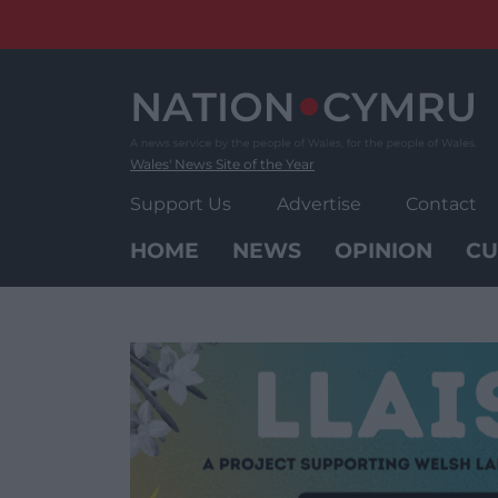
Skip
to
content
Wales' News Site of the Year
Support Us
Advertise
Contact
HOME
NEWS
OPINION
CU