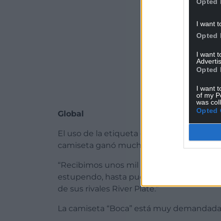
Opted 
I want t
Opted 
I want 
Advertis
Opted 
I want t
of my P
was col
Opted 
Global
El uso de la etiqueta de Boca Juniors en l
camiseta ganó mucha fama inmediatame
“Recibimos unos mil mensajes por parte 
estupendo, hasta pudimos cantar con ello
de sus rivales River Plate.”
La camiseta “Boca” está muy demandada- p