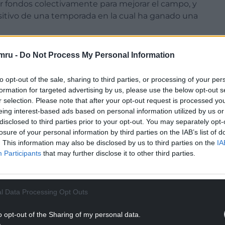
r fondos colectivamente para mejorar el campo, y
ositivo de una temporada en la cual ha ganado una
s luego de la inauguración de la nueva camiseta,
mru -
Do Not Process My Personal Information
to opt-out of the sale, sharing to third parties, or processing of your per
empo son azul y amarillo, y estos colores son
formation for targeted advertising by us, please use the below opt-out s
 portavoz del equipo galés, que visitó la
r selection. Please note that after your opt-out request is processed y
eíble. Creo que Boca es uno de los clubs más
eing interest-based ads based on personal information utilized by us or
í que esto fue nuestro pequeño homenaje.
disclosed to third parties prior to your opt-out. You may separately opt-
losure of your personal information by third parties on the IAB’s list of
Sports y cuando les hablábamos de ideas,
. This information may also be disclosed by us to third parties on the
IA
aje a Boca Juniors. ¿Adivine a qué club sigue el
Participants
that may further disclose it to other third parties.
NTINUE READING BELOW
l Data Processing Opt Outs
o opt-out of the Sharing of my personal data.