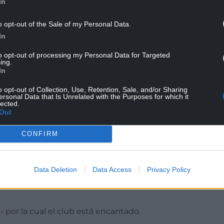
In
o opt-out of the Sale of my Personal Data.
In
to opt-out of processing my Personal Data for Targeted
ing.
In
o opt-out of Collection, Use, Retention, Sale, and/or Sharing
ersonal Data that Is Unrelated with the Purposes for which it
lected.
Out
CONFIRM
os medios sociales para la puesta a la venta de su
nte.
de seguidores de Boca durante 24 horas. Fue
Data Deletion
Data Access
Privacy Policy
s en línea una canción que se burla del descenso
or la cual el club está encantado.