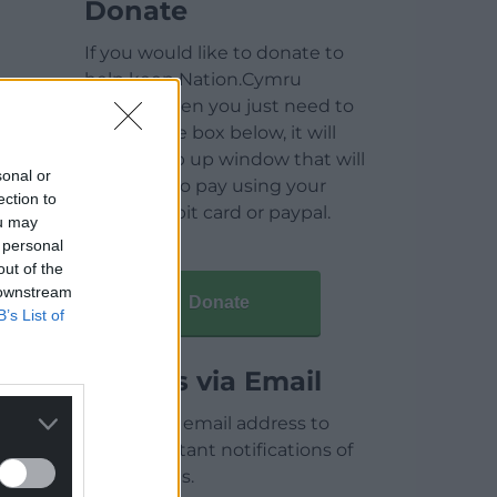
Donate
If you would like to donate to
help keep Nation.Cymru
running then you just need to
click on the box below, it will
open a pop up window that will
sonal or
allow you to pay using your
ection to
credit / debit card or paypal.
ou may
 personal
out of the
 downstream
Donate
B’s List of
Articles via Email
Enter your email address to
receive instant notifications of
new articles.